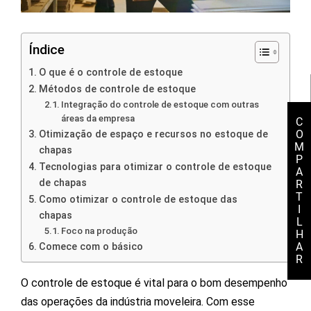
Índice
O que é o controle de estoque
Métodos de controle de estoque
Integração do controle de estoque com outras
áreas da empresa
C
O
Otimização de espaço e recursos no estoque de
M
chapas
P
Tecnologias para otimizar o controle de estoque
A
de chapas
R
T
Como otimizar o controle de estoque das
I
chapas
L
Foco na produção
H
A
Comece com o básico
R
O controle de estoque é vital para o bom desempenho
das operações da indústria moveleira. Com esse