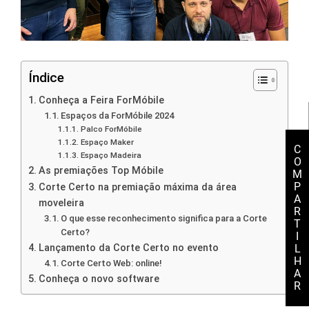
Índice
Conheça a Feira ForMóbile
Espaços da ForMóbile 2024
Palco ForMóbile
Espaço Maker
C
Espaço Madeira
O
As premiações Top Móbile
M
P
Corte Certo na premiação máxima da área
A
moveleira
R
O que esse reconhecimento significa para a Corte
T
Certo?
I
Lançamento da Corte Certo no evento
L
H
Corte Certo Web: online!
A
Conheça o novo software
R