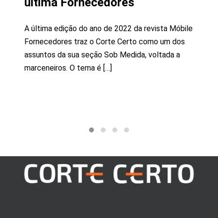
última Fornecedores
A última edição do ano de 2022 da revista Móbile
Fornecedores traz o Corte Certo como um dos
assuntos da sua seção Sob Medida, voltada a
marceneiros. O tema é […]
Indústrias
Carro