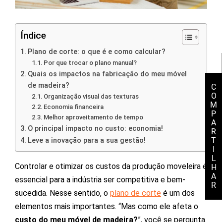
Índice
Plano de corte: o que é e como calcular?
Por que trocar o plano manual?
Quais os impactos na fabricação do meu móvel
de madeira?
C
O
Organização visual das texturas
M
Economia financeira
P
Melhor aproveitamento de tempo
A
O principal impacto no custo: economia!
R
T
Leve a inovação para a sua gestão!
I
L
Controlar e otimizar os custos da produção moveleira é
H
A
essencial para a indústria ser competitiva e bem-
R
sucedida. Nesse sentido, o
plano de corte
é um dos
elementos mais importantes. “Mas como ele afeta o
custo do meu móvel de madeira?
”, você se pergunta.